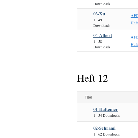
Downloads
03-Xu
AFJ
1
49
Hef
Downloads
04-Albert
AFJ
1
58
Hef
Downloads
Heft 12
Titel
01-Hattemer
1
54 Downloads
02-Schraml
1
62 Downloads