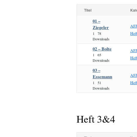
Titel
Kat
01 –
AF
Ziegeler
Hef
1
78
Downloads
02 – Bolte
AF
1
65
Hef
Downloads
03 –
AF
Essemann
Hef
1
51
Downloads
Heft 3&4