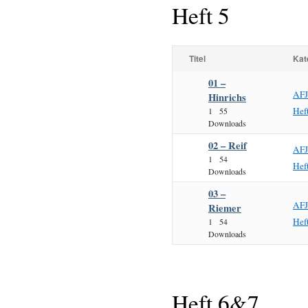
Heft 5
Titel
Kat
01 –
AF
Hinrichs
Hef
1
55
Downloads
02 – Reif
AF
1
54
Hef
Downloads
03 –
AF
Riemer
Hef
1
54
Downloads
Heft 6&7