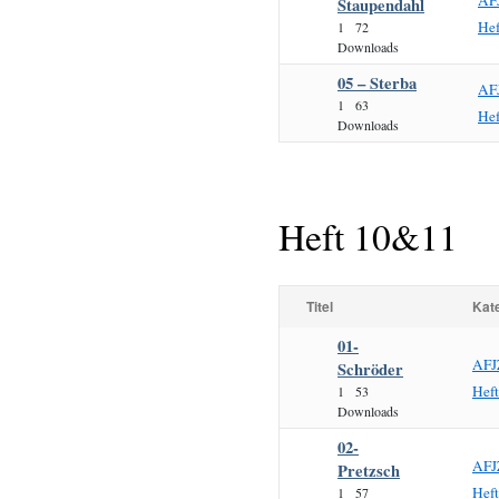
AF
Staupendahl
He
1
72
Downloads
05 – Sterba
AF
1
63
He
Downloads
Heft 10&11
Titel
Kat
01-
AFJ
Schröder
Hef
1
53
Downloads
02-
AFJ
Pretzsch
Hef
1
57