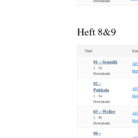
Downloads
Heft 8&9
Titel
Kat
01 – Seppälä
AF
1
52
He
Downloads
02 –
AF
Pukkala
He
1
54
Downloads
03 – Weller
AF
1
50
He
Downloads
04 –