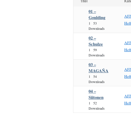
Titel
Kat
01 –
AFJ
Goulding
Hef
1
53
Downloads
02 –
AFJ
Schulze
Hef
1
59
Downloads
03 –
AFJ
MAGAÑA
Hef
1
54
Downloads
04 –
AFJ
Siitonen
Hef
1
52
Downloads