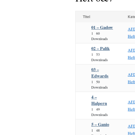
Titel
Kat
01 – Gadow
AFJ
1
60
Hef
Downloads
02 – Palik
AFJ
1
53
Hef
Downloads
03 –
AFJ
Edwards
Hef
1
50
Downloads
4 –
AFJ
Halpern
Hef
1
49
Downloads
5 – Ganio
AFJ
1
48
Hef