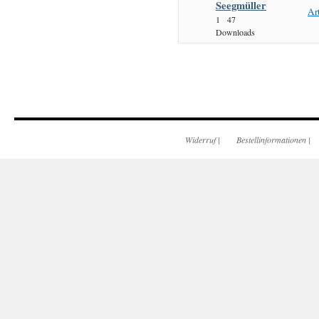
Seegmüller
Ar
1
47
Downloads
Widerruf
|
Bestellinformationen
|