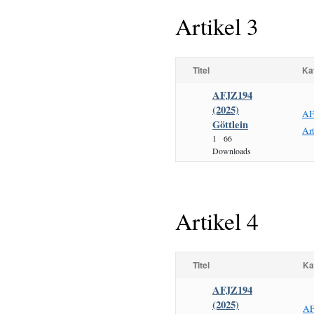
Artikel 3
Titel
Ka
AFJZ194
(2025)
AF
Göttlein
Art
1
66
Downloads
Artikel 4
Titel
Ka
AFJZ194
(2025)
AF