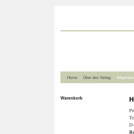
Home
Über den Verlag
Allgemein
H
Warenkorb
Pr
Te
D-
Re