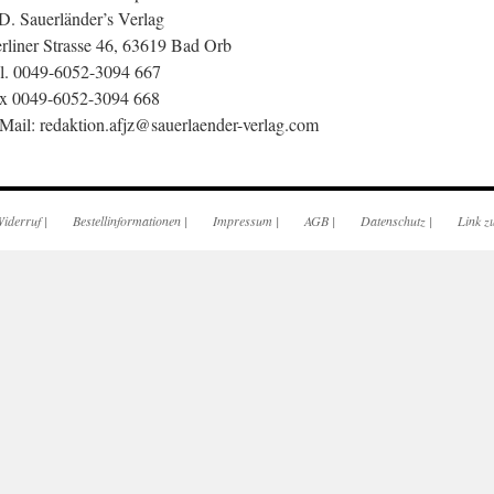
 D. Sauerländer’s Verlag
rliner Strasse 46, 63619 Bad Orb
l. 0049-6052-3094 667
x 0049-6052-3094 668
Mail: redaktion.afjz@sauerlaender-verlag.com
iderruf
|
Bestellinformationen
|
Impressum
|
AGB
|
Datenschutz
|
Link z