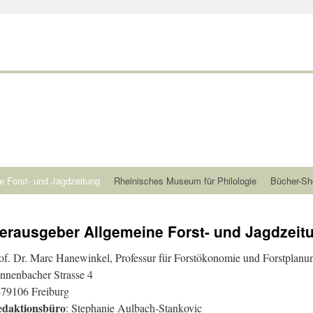
e Forst- und Jagdzeitung
Rheinisches Museum für Philologie
Bücher-Sh
erausgeber Allgemeine Forst- und Jagdzeit
of. Dr. Marc Hanewinkel, Professur für Forstökonomie und Forstplanun
nnenbacher Strasse 4
79106 Freiburg
daktionsbüro
: Stephanie Aulbach-Stankovic