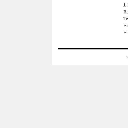
J.
Be
Te
Fa
E-
W