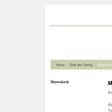
Home
Über den Verlag
Allgemein
M
Warenkorb
Se
da
Ve