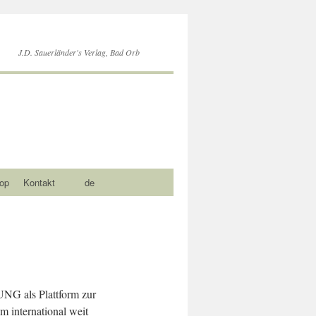
J.D. Sauerländer's Verlag, Bad Orb
op
Kontakt
de
G als Plattform zur
m international weit