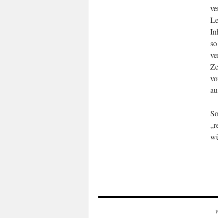
ve
Le
In
so
ve
Ze
vo
au
So
„r
wü
W