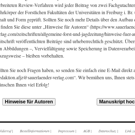
rbreiteten Review-Verfahren wird jeder Beitrag von zwei Fachgutachter
hrkörper der Forstlichen Fakultäten der Universitäten in Freiburg i. Br.
halt und Form geprüft. Sollten Sie noch mehr Details über den Aufbau
 finden Sie diese unter „Hinweise für Autoren“ (https://www.sauerlaend
rlag.com/zeitschriften/allgemeine-forst-und-jagdzeitung/hinweise-fuer-au
itschrift veröffentlichten Beiträge sind urheberrechtlich geschützt. Üb
n Abbildungen –, Vervielfältigung sowie Speicherung in Datenverarbe
szugsweise – bleiben vorbehalten.
llten Sie noch Fragen haben, so senden Sie einfach eine E-Mail direkt 
edaktion.afjz@sauerlaender-verlag.com“. Wir bemühen uns, Ihnen stets 
nschen Ihnen viel Erfolg!
Hinweise für Autoren
Manuskript hoc
iderruf
|
Bestellinformationen
|
Impressum
|
AGB
|
Datenschutz
|
Link z