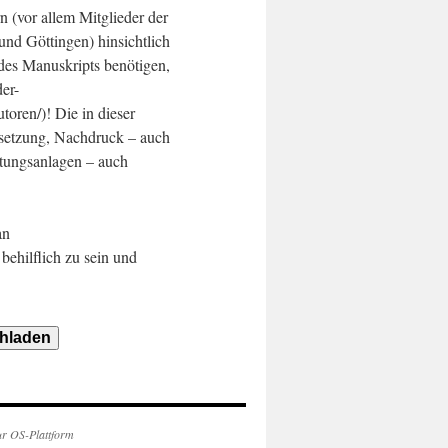
n (vor allem Mitglieder der
 und Göttingen) hinsichtlich
 des Manuskripts benötigen,
er-
toren/)! Die in dieser
ersetzung, Nachdruck – auch
itungsanlagen – auch
an
behilflich zu sein und
hladen
ur OS-Plattform