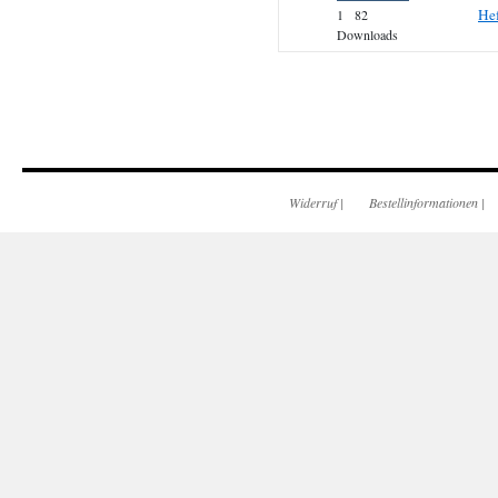
He
1
82
Downloads
Widerruf
|
Bestellinformationen
|