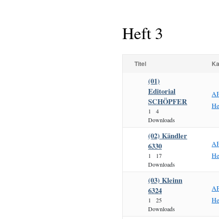
Heft 3
Titel
Ka
(01)
Editorial
AF
SCHÖPFER
He
1
4
Downloads
(02) Kändler
AF
6330
He
1
17
Downloads
(03) Kleinn
AF
6324
He
1
25
Downloads