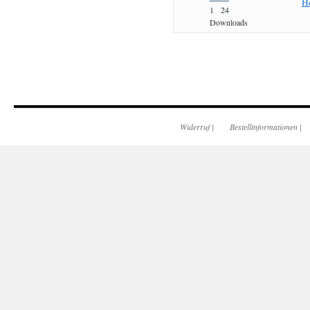
He
1
24
Downloads
Widerruf
|
Bestellinformationen
|