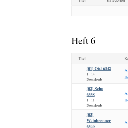
Titel
Kategorien
Heft 6
Titel
K
(01) Ottl 6342
A
1
14
He
Downloads
(02) Seho
A
6338
He
1
11
Downloads
(03)
Weinbrenner
A
6340