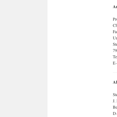
An
Pr
Ch
Fa
Un
St
79
Te
E-
A
St
J.
Be
D-