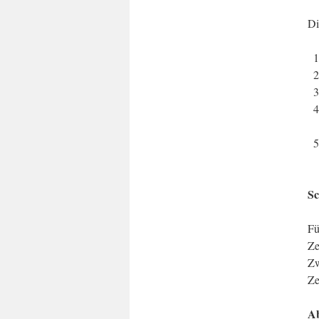
Di
Sc
Fü
Ze
Zw
Ze
Ab