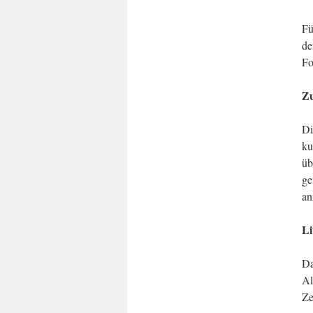
Fü
de
Fo
Z
Di
ku
üb
ge
an
Li
Da
Al
Ze