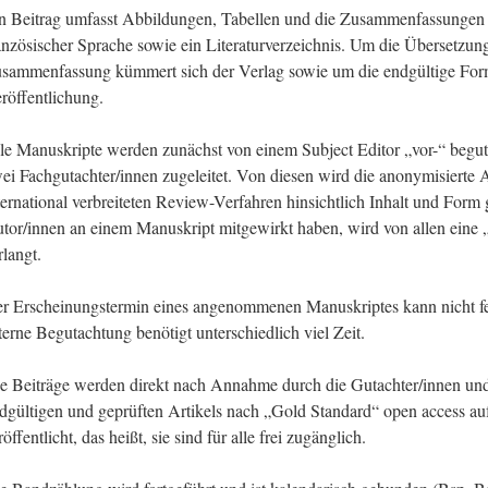
n Beitrag umfasst Abbildungen, Tabellen und die Zusammenfassungen i
anzösischer Sprache sowie ein Literaturverzeichnis. Um die Übersetzun
sammenfassung kümmert sich der Verlag sowie um die endgültige For
röffentlichung.
le Manuskripte werden zunächst von einem Subject Editor „vor-“ begut
ei Fachgutachter/innen zugeleitet. Von diesen wird die anonymisierte 
ternational verbreiteten Review-Verfahren hinsichtlich Inhalt und Form 
tor/innen an einem Manuskript mitgewirkt haben, wird von allen eine
rlangt.
r Erscheinungstermin eines angenommenen Manuskriptes kann nicht fe
terne Begutachtung benötigt unterschiedlich viel Zeit.
e Beiträge werden direkt nach Annahme durch die Gutachter/innen und 
dgültigen und geprüften Artikels nach „Gold Standard“ open access a
röffentlicht, das heißt, sie sind für alle frei zugänglich.