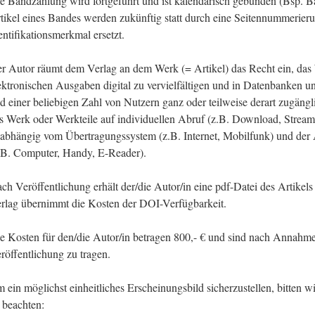
e Bandzählung wird fortgeführt und ist kalendarisch gebunden (Bsp. B
tikel eines Bandes werden zukünftig statt durch eine Seitennummerier
entifikationsmerkmal ersetzt.
r Autor räumt dem Verlag an dem Werk (= Artikel) das Recht ein, das
ektronischen Ausgaben digital zu vervielfältigen und in Datenbanken u
d einer beliebigen Zahl von Nutzern ganz oder teilweise derart zugängl
s Werk oder Werkteile auf individuellen Abruf (z.B. Download, Strea
abhängig vom Übertragungssystem (z.B. Internet, Mobilfunk) und der
.B. Computer, Handy, E-Reader).
ch Veröffentlichung erhält der/die Autor/in eine pdf-Datei des Artikel
rlag übernimmt die Kosten der DOI-Verfügbarkeit.
e Kosten für den/die Autor/in betragen 800,- € und sind nach Annahm
röffentlichung zu tragen.
 ein möglichst einheitliches Erscheinungsbild sicherzustellen, bitten
 beachten: