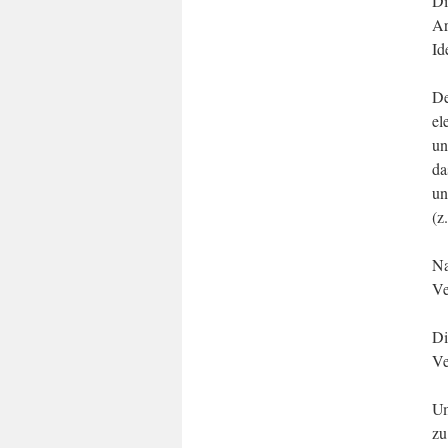
Di
Ar
Id
De
el
un
da
un
(z
Na
Ve
Di
Ve
Um
zu