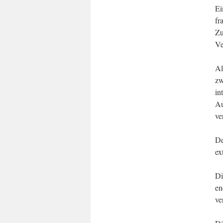
Ei
fr
Zu
Ve
Al
zw
in
Au
ve
De
ex
Di
en
ve