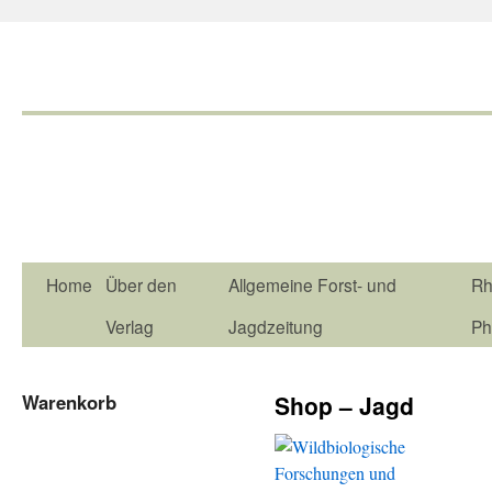
Home
Über den
Allgemeine Forst- und
Rh
Verlag
Jagdzeitung
Ph
Warenkorb
Shop – Jagd