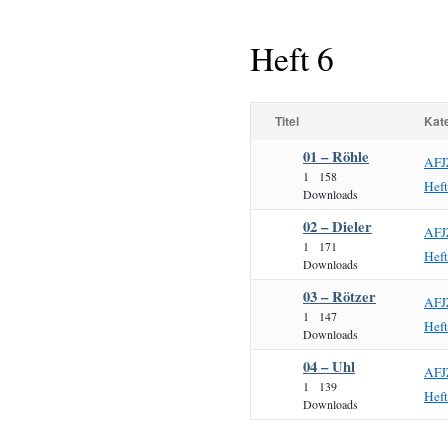
Heft 6
Titel
Kat
01 – Röhle
AFJ
1
158
Hef
Downloads
02 – Dieler
AFJ
1
171
Hef
Downloads
03 – Rötzer
AFJ
1
147
Hef
Downloads
04 – Uhl
AFJ
1
139
Hef
Downloads