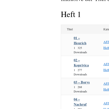
Heft 1
Titel
Kat
01 –
AFJ
Heurich
Hef
1
325
Downloads
02 –
AFJ
Koprivica
Hef
1
277
Downloads
03 – Borys
AFJ
1
268
Hef
Downloads
04 –
AFJ
Nachruf