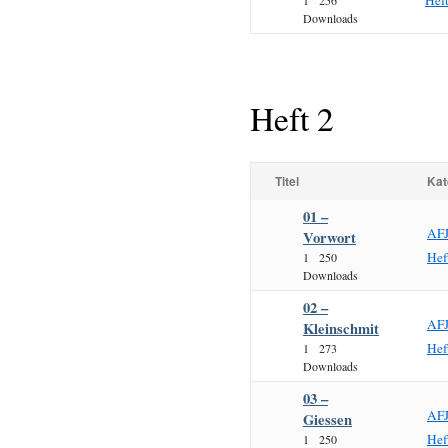
Hef
1
256
Downloads
Heft 2
Titel
Kat
01 –
AF
Vorwort
Hef
1
250
Downloads
02 –
AF
Kleinschmit
Hef
1
273
Downloads
03 –
AF
Giessen
Hef
1
250