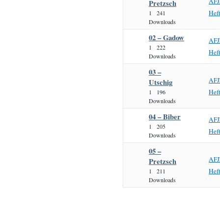
AFJ
Pretzsch
Hef
1
241
Downloads
02 – Gadow
AFJ
1
222
Hef
Downloads
03 –
AFJ
Utschig
Hef
1
196
Downloads
04 – Biber
AFJ
1
205
Hef
Downloads
05 –
AFJ
Pretzsch
Hef
1
211
Downloads