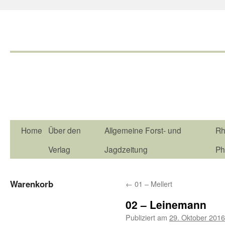
Home
Über den
Allgemeine Forst- und
Rh
Verlag
Jagdzeitung
Ph
Warenkorb
←
01 – Mellert
02 – Leinemann
Publiziert am
29. Oktober 2016