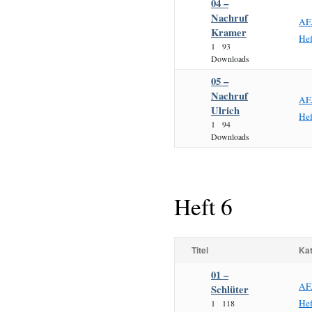
04 –
Nachruf
AF
Kramer
He
1
93
Downloads
05 –
Nachruf
AF
Ulrich
He
1
94
Downloads
Heft 6
Titel
Kat
01 –
AF
Schlüter
He
1
118