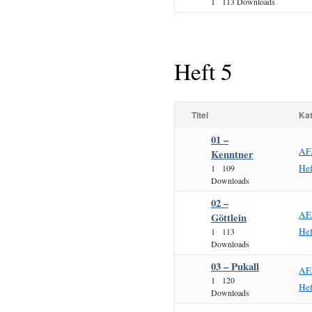
1
113 Downloads
Heft 5
Titel
Kat
01 –
AF
Kenntner
He
1
109
Downloads
02 –
AF
Göttlein
He
1
113
Downloads
03 – Pukall
AF
1
120
He
Downloads