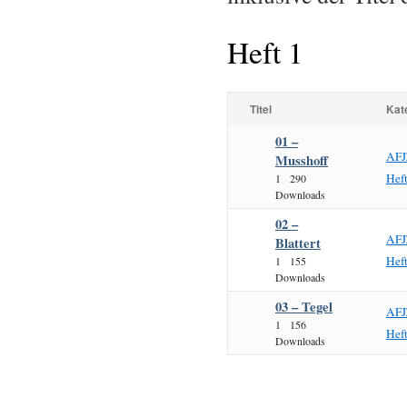
Heft 1
Titel
Kat
01 –
AFJ
Musshoff
Hef
1
290
Downloads
02 –
AFJ
Blattert
Hef
1
155
Downloads
03 – Tegel
AFJ
1
156
Hef
Downloads