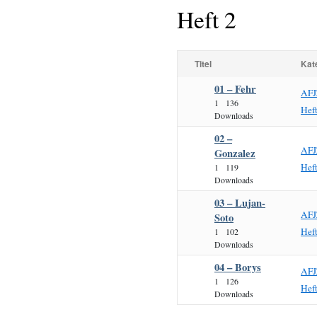
Heft 2
Titel
Kat
01 – Fehr
AFJ
1
136
Hef
Downloads
02 –
AFJ
Gonzalez
Hef
1
119
Downloads
03 – Lujan-
AFJ
Soto
Hef
1
102
Downloads
04 – Borys
AFJ
1
126
Hef
Downloads