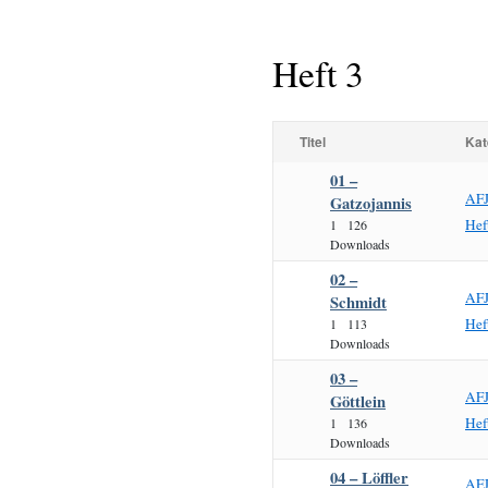
Heft 3
Titel
Kat
01 –
AF
Gatzojannis
Hef
1
126
Downloads
02 –
AF
Schmidt
Hef
1
113
Downloads
03 –
AF
Göttlein
Hef
1
136
Downloads
04 – Löffler
AF