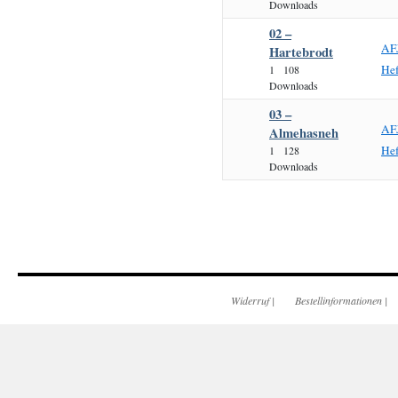
Downloads
02 –
AF
Hartebrodt
He
1
108
Downloads
03 –
AF
Almehasneh
He
1
128
Downloads
Widerruf
|
Bestellinformationen
|