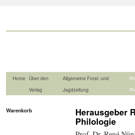
Home
Über den
Allgemeine Forst- und
Rh
Verlag
Jagdzeitung
Ph
Herausgeber R
Warenkorb
Philologie
Prof. Dr. René Nünl