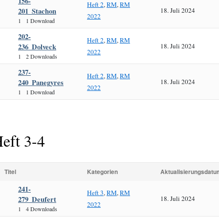
156-
Heft 2
,
RM
,
RM
201_Stachon
18. Juli 2024
2022
1
1 Download
202-
Heft 2
,
RM
,
RM
236_Dolveck
18. Juli 2024
2022
1
2 Downloads
237-
Heft 2
,
RM
,
RM
240_Panegyres
18. Juli 2024
2022
1
1 Download
eft 3-4
Titel
Kategorien
Aktualisierungsdatu
241-
Heft 3
,
RM
,
RM
279_Deufert
18. Juli 2024
2022
1
4 Downloads