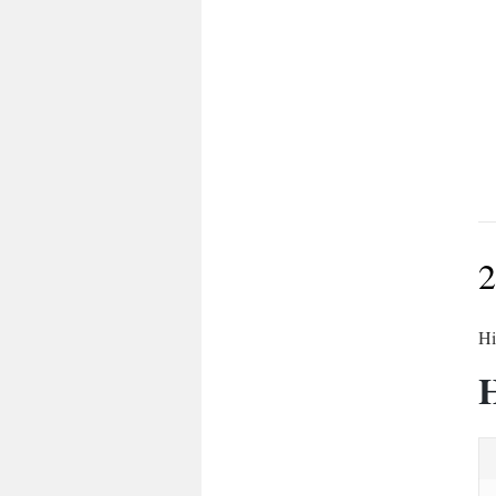
2
Hi
H