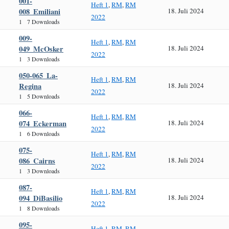
001-
Heft 1
,
RM
,
RM
008_Emiliani
18. Juli 2024
2022
1
7 Downloads
009-
Heft 1
,
RM
,
RM
049_McOsker
18. Juli 2024
2022
1
3 Downloads
050-065_La-
Heft 1
,
RM
,
RM
Regina
18. Juli 2024
2022
1
5 Downloads
066-
Heft 1
,
RM
,
RM
074_Eckerman
18. Juli 2024
2022
1
6 Downloads
075-
Heft 1
,
RM
,
RM
086_Cairns
18. Juli 2024
2022
1
3 Downloads
087-
Heft 1
,
RM
,
RM
094_DiBasilio
18. Juli 2024
2022
1
8 Downloads
095-
Heft 1
,
RM
,
RM