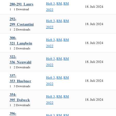
Heft 3
,
RM
,
RM
280-291_Laurs
18. Juli 2024
1
1 Download
2022
292-
Heft 3
,
RM
,
RM
299_Costantini
18. Juli 2024
2022
1
2 Downloads
300-
Heft 3
,
RM
,
RM
321_Langbein
18. Juli 2024
2022
1
2 Downloads
322-
Heft 3
,
RM
,
RM
336_Neuwahl
18. Juli 2024
2022
1
2 Downloads
337-
Heft 3
,
RM
,
RM
353_Huebner
18. Juli 2024
2022
1
3 Downloads
354-
Heft 3
,
RM
,
RM
395_Dolveck
18. Juli 2024
2022
1
2 Downloads
396-
Heft 3
,
RM
,
RM