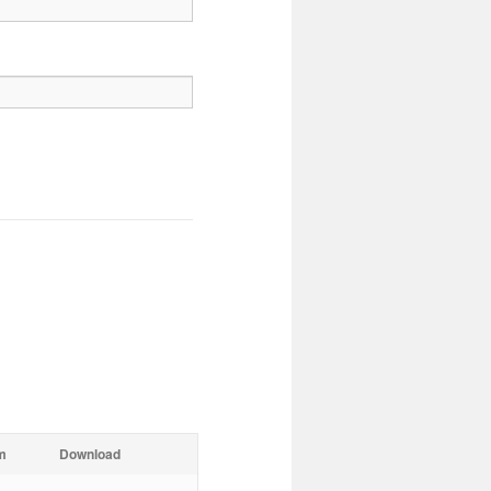
m
Download