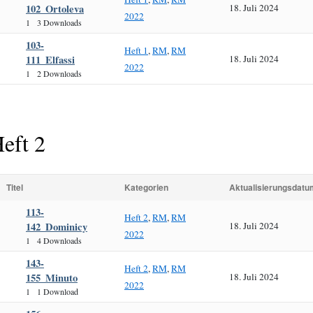
102_Ortoleva
18. Juli 2024
2022
1
3 Downloads
103-
Heft 1
,
RM
,
RM
111_Elfassi
18. Juli 2024
2022
1
2 Downloads
eft 2
Titel
Kategorien
Aktualisierungsdatu
113-
Heft 2
,
RM
,
RM
142_Dominicy
18. Juli 2024
2022
1
4 Downloads
143-
Heft 2
,
RM
,
RM
155_Minuto
18. Juli 2024
2022
1
1 Download