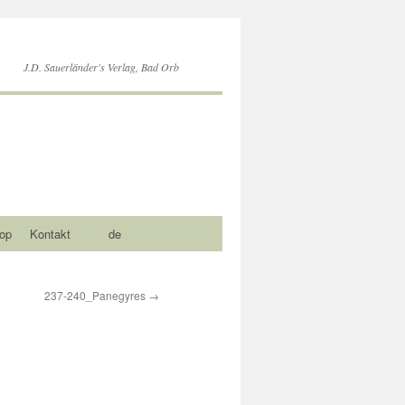
J.D. Sauerländer's Verlag, Bad Orb
op
Kontakt
de
237-240_Panegyres
→