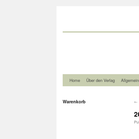
Home
Über den Verlag
Allgemein
Warenkorb
←
2
Pu