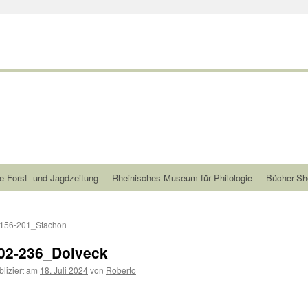
e Forst- und Jagdzeitung
Rheinisches Museum für Philologie
Bücher-Sh
156-201_Stachon
02-236_Dolveck
bliziert am
18. Juli 2024
von
Roberto