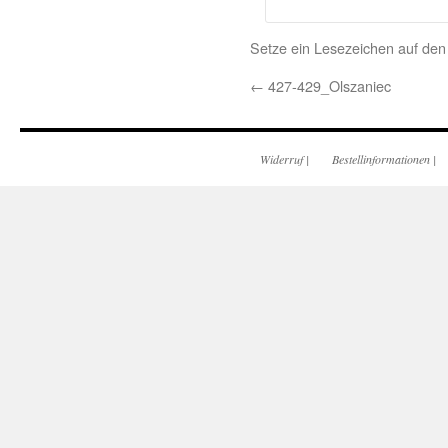
Setze ein Lesezeichen auf de
←
427-429_Olszaniec
Widerruf
|
Bestellinformationen
|