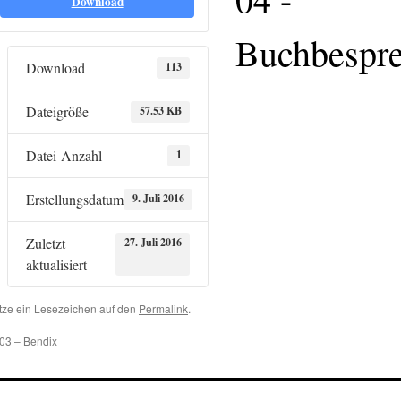
Download
Buchbespr
Download
113
Dateigröße
57.53 KB
Datei-Anzahl
1
Erstellungsdatum
9. Juli 2016
Zuletzt
27. Juli 2016
aktualisiert
tze ein Lesezeichen auf den
Permalink
.
03 – Bendix