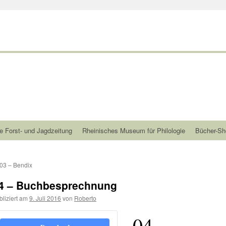
e Forst- und Jagdzeitung
Rheinisches Museum für Philologie
Bücher-Sh
03 – Bendix
4 – Buchbesprechnung
bliziert am
9. Juli 2016
von
Roberto
04 -