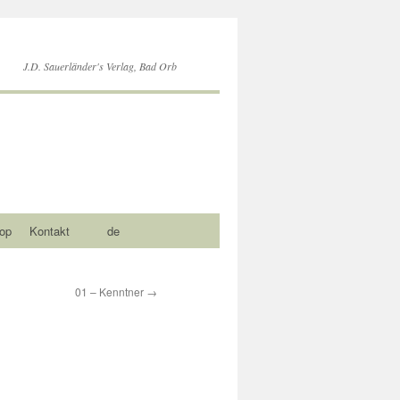
J.D. Sauerländer's Verlag, Bad Orb
op
Kontakt
de
01 – Kenntner
→