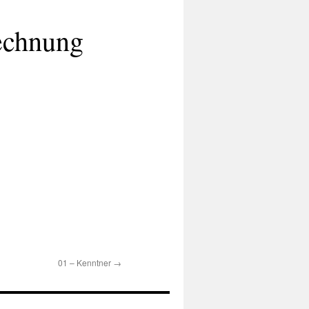
echnung
01 – Kenntner
→