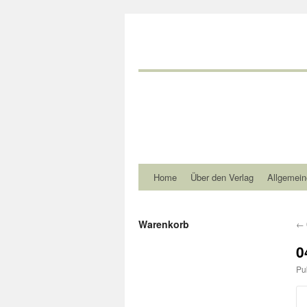
Home
Über den Verlag
Allgemein
Warenkorb
←
0
Pu