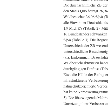
Die durchschnittliche ZB de
den Status Quo beträgt 26,94 
Waldbesucher 36,06 €/p/a (Ta
alle Einwohner Deutschlands 
1,9 Mrd. €/a (Tabelle 2). Mit
16 Bundesländer schwanken 
€/p/a (Tabelle 3). Die Regres
Unterschiede der ZB wesentli
unterschiedliche Besucherei
(v.a. Einkommen, Besuchshäuf
Waldbesuchsaktivitäten habe
durchgängigen Einfluss (Tabe
Etwa die Hälfte der Befragte
infrastrukturelle Verbesserun
naturschutzorientierte Verbes
hat keine Verbesserungswüns
5). Die überwiegende Mehrhe
Umsetzung ihrer Verbesseru