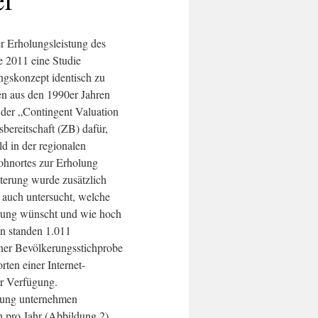
 Erholungsleistung des
 2011 eine Studie
ngskonzept identisch zu
en aus den 1990er Jahren
e der „Contingent Valuation
bereitschaft (ZB) dafür,
d in der regionalen
hnortes zur Erholung
iterung wurde zusätzlich
auch untersucht, welche
rung wünscht und wie hoch
en standen 1.011
iner Bevölkerungsstichprobe
ten einer Internet-
ur Verfügung.
erung unternehmen
 pro Jahr (Abbildung 2).