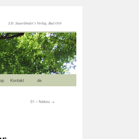
J.D. Sauerländer's Verlag, Bad Orb
op
Kontakt
de
01 – Nakou
→
er