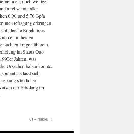
nternehmen; noch weniger
m Durchschnitt aller
chen 0,96 und 5,70 €/p/a
 online-Befragung erbringen
icht gleiche Ergebnisse.
timmen in beiden
ersuchten Fragen überein.
erholung im Status Quo
n 1990er Jahren, was
sche Ursachen haben könnte.
spotentials lässt sich
Umsetzung sämtlicher
utzen der Erholung im
.
01 – Nakou
→