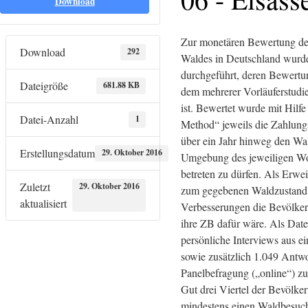
Download
Zur monetären Bewertung der
Download
292
Waldes in Deutschland wurde
durchgeführt, deren Bewertu
Dateigröße
681.88 KB
dem mehrerer Vorläuferstudi
ist. Bewertet wurde mit Hilf
Datei-Anzahl
1
Method“ jeweils die Zahlungs
über ein Jahr hinweg den Wal
Erstellungsdatum
29. Oktober 2016
Umgebung des jeweiligen Wo
betreten zu dürfen. Als Erwe
Zuletzt
29. Oktober 2016
zum gegebenen Waldzustand 
aktualisiert
Verbesserungen die Bevölke
ihre ZB dafür wäre. Als Dat
persönliche Interviews aus e
sowie zusätzlich 1.049 Antwor
Panelbefragung („online“) z
Gut drei Viertel der Bevölk
mindestens einen Waldbesuch