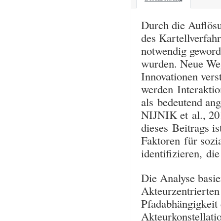
Durch die Auflös
des Kartellverfa
notwendig geword
wurden. Neue Weg
Innovationen vers
werden Interaktio
als bedeutend an
NIJNIK et al., 201
dieses Beitrags i
Faktoren für sozi
identifizieren, di
Die Analyse basie
Akteurzentrierten
Pfadabhängigkeit
Akteurkonstellati