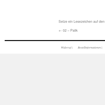
Setze ein Lesezeichen auf de
←
02 – Palik
Widerruf
|
Bestellinformationen
|