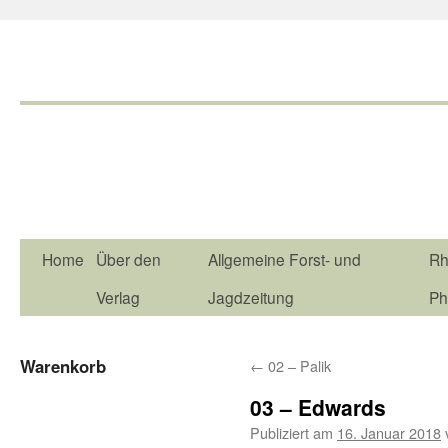
Home
Über den
Allgemeine Forst- und
Rh
Verlag
Jagdzeitung
Ph
Warenkorb
←
02 – Palik
03 – Edwards
Publiziert am
16. Januar 2018