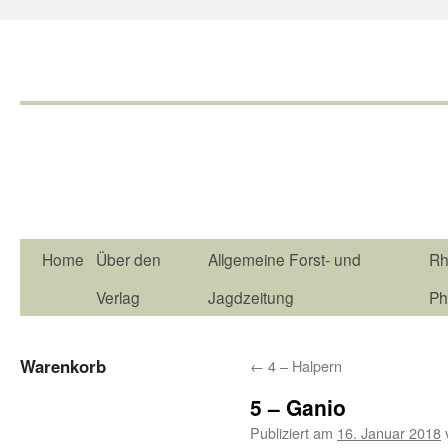
Home
Über den
Allgemeine Forst- und
Rh
Verlag
Jagdzeitung
Ph
Warenkorb
←
4 – Halpern
5 – Ganio
Publiziert am
16. Januar 2018