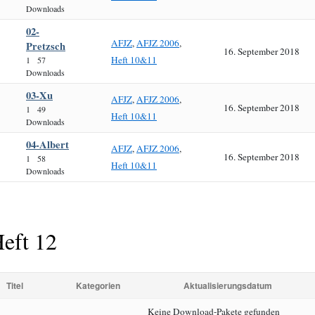
Downloads
02-
AFJZ
,
AFJZ 2006
,
Pretzsch
16. September 2018
Heft 10&11
1
57
Downloads
03-Xu
AFJZ
,
AFJZ 2006
,
16. September 2018
1
49
Heft 10&11
Downloads
04-Albert
AFJZ
,
AFJZ 2006
,
16. September 2018
1
58
Heft 10&11
Downloads
eft 12
Titel
Kategorien
Aktualisierungsdatum
Keine Download-Pakete gefunden