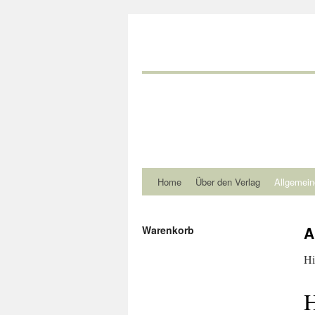
Home
Über den Verlag
Allgemein
A
Warenkorb
Hi
H