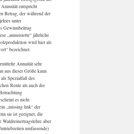
Annuität entspricht
en Betrag, der während der
jektes unter
als Gewinnbeitrag
e „annuisierte“ jährliche
olzproduktion wird hier als
ert“ bezeichnet.
rmittelte Annuität sehr
enn aus dieser Größe kann
als Spezialfall des
ichen Rente als auch der
 Betrachtung
scheint es nicht
ein „missing link“ der
n sie ist geeignet, die
e Waldreinertragslehre aber
 Umtriebzeiten umfassende)