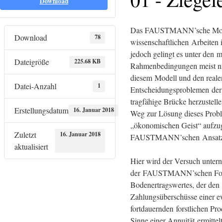
Download
Das FAUSTMANN’sche Modell
Download
78
wissenschaftlichen Arbeiten 
jedoch gelingt es unter den m
Dateigröße
225.68 KB
Rahmenbedingungen meist ni
diesem Modell und den real
Datei-Anzahl
1
Entscheidungsproblemen der f
tragfähige Brücke herzustelle
Erstellungsdatum
16. Januar 2018
Weg zur Lösung dieses Probl
„ökonomischen Geist“ aufzu
Zuletzt
16. Januar 2018
FAUSTMANN’schen Ansatz 
aktualisiert
Hier wird der Versuch untern
der FAUSTMANN’schen Form
Bodenertragswertes, der den
Zahlungsüberschüsse einer e
fortdauernden forstlichen Prod
Sinne einer Annuität ermittelt