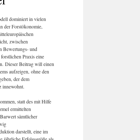
 dominiert in vielen
in der Forstökonomie,
itteleuropäischen
cht, zwischen
en Bewertungs- und
orstlichen Praxis eine
n. Dieser Beitrag will einen
ems aufzeigen, ohne den
geben, der dem
innewohnt.
ommen, statt des mit Hilfe
el ermittelten
 Barwert sämtlicher
wig
uktion darstellt, eine im
e jährliche Erfolgsgröße als