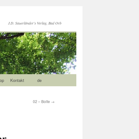
J.D. Sauerländer's Verlag, Bad Orb
op
Kontakt
de
02 – Bolte
→
er