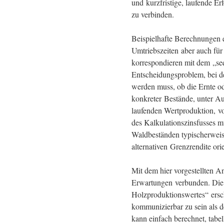
und kurzfristige, laufende Er
zu verbinden.
Beispielhafte Berechnungen e
Umtriebszeiten aber auch für
korrespondieren mit dem „se
Entscheidungsproblem, bei 
werden muss, ob die Ernte od
konkreter Bestände, unter Au
laufenden Wertproduktion, vor
des Kalkulationszinsfusses mu
Waldbeständen typischerweise
alternativen Grenzrendite orie
Mit dem hier vorgestellten A
Erwartungen verbunden. Die 
Holzproduktionswertes“ ersch
kommunizierbar zu sein als d
kann einfach berechnet, tabel