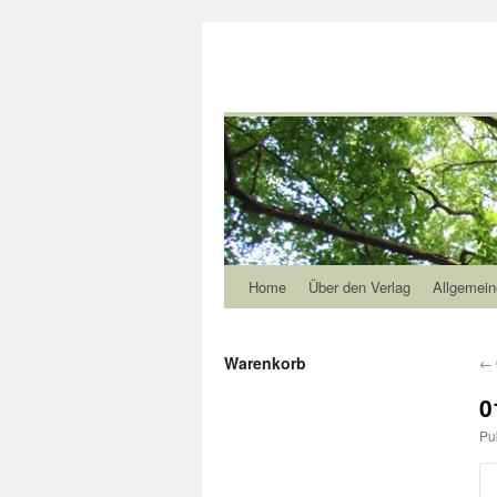
Home
Über den Verlag
Allgemein
Warenkorb
←
0
Pu