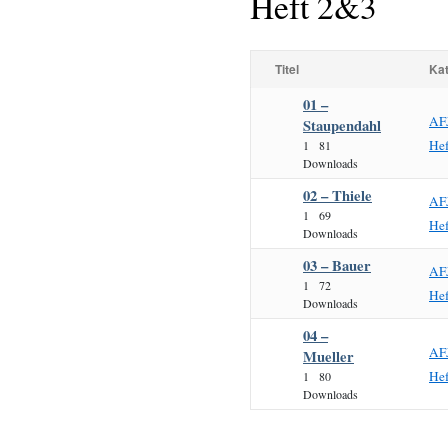
Heft 2&3
Titel
Kat
01 –
AF
Staupendahl
He
1
81
Downloads
02 – Thiele
AF
1
69
He
Downloads
03 – Bauer
AF
1
72
He
Downloads
04 –
AF
Mueller
He
1
80
Downloads