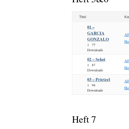
Titel
Ka
01 –
GARCIA
AF
GONZALO
He
1
77
Downloads
02 – Sekot
AF
1
87
He
Downloads
03 – Prietzel
AF
1
94
He
Downloads
Heft 7