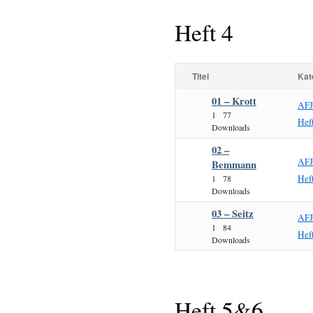
Heft 4
Titel
Kat
01 – Krott
AF
1
77
Hef
Downloads
02 –
AF
Bemmann
Hef
1
78
Downloads
03 – Seitz
AF
1
84
Hef
Downloads
Heft 5&6