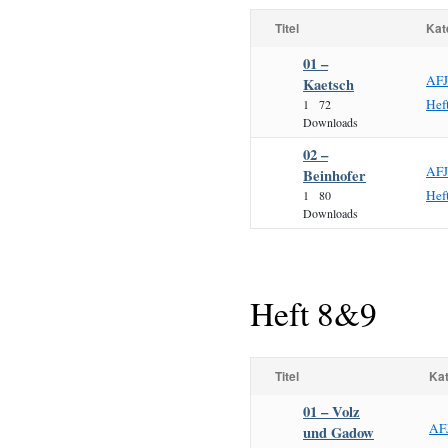
Titel
Kat
01 –
AF
Kaetsch
Hef
1
72
Downloads
02 –
AF
Beinhofer
Hef
1
80
Downloads
Heft 8&9
Titel
Kat
01 – Volz
AF
und Gadow