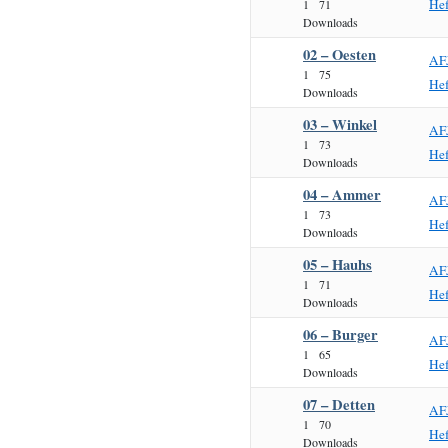
He
1
71
Downloads
02 – Oesten
AF
1
75
He
Downloads
03 – Winkel
AF
1
73
He
Downloads
04 – Ammer
AF
1
73
He
Downloads
05 – Hauhs
AF
1
71
He
Downloads
06 – Burger
AF
1
65
He
Downloads
07 – Detten
AF
1
70
He
Downloads