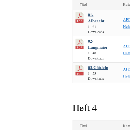
Titel
Kat
01-
AFJ
Albrecht
Hef
1
61
Downloads
02-
AFJ
Langmaier
Hef
1
40
Downloads
03-Göttlein
AFJ
1
53
Hef
Downloads
Heft 4
Titel
Kat