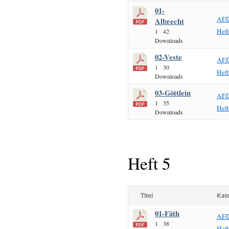
01-
AFJ
Albrecht
Hef
1
42
Downloads
02-Veste
AFJ
1
30
Hef
Downloads
03-Göttlein
AFJ
1
35
Hef
Downloads
Heft 5
Titel
Kat
01-Fäth
AFJ
1
38
Hef