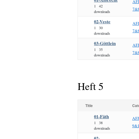
AF
1
42
7&
downloads
02-Veste
AF
1
30
7&
downloads
03-Göttlein
AF
1
35
7&
downloads
Heft 5
Title
Cat
01-Fäth
AF
1
38
9&
downloads
02-