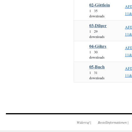
02-Göttlein
AFJ
1
35
11&
downloads
03-Dilger
AFJ
1
29
11&
downloads
04-Göhrs
AFJ
1
30
11&
downloads
05-Buch
AFJ
1
31
11&
downloads
Widerruf
|
Bestellinformationen
|