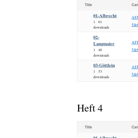
Title
Cat
01-Albrecht
AF
1
61
5&
downloads
02-
AF
Langmaier
5&
1
40
downloads
03-Göttlein
AF
1
53
5&
downloads
Heft 4
Title
Cat
01-Albrecht