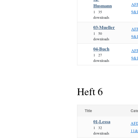
AF
Husmann
9&
1
35
downloads
03-Mueller
AF
1
50
9&
downloads
04-Buch
AF
1
27
9&
downloads
Heft 6
Title
Cat
01-Lessa
AFJ
1
32
11&
downloads