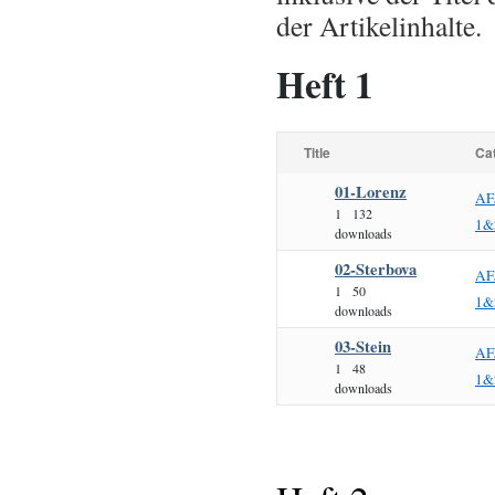
der Artikelinhalte.
Heft 1
Title
Ca
01-Lorenz
AF
1
132
1&
downloads
02-Sterbova
AF
1
50
1&
downloads
03-Stein
AF
1
48
1&
downloads