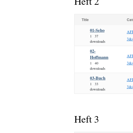
Heft 2
Title
Cat
01-Seho
AF
1
37
3&
downloads
02-
AF
Hoffmann
3&
1
40
downloads
03-Buch
AF
1
33
3&
downloads
Heft 3