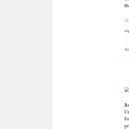
Ho
12
zz
Ad
Ba
Un
Fo
ge