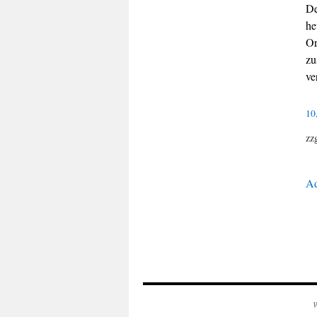
De
he
Or
zu
ve
10
zz
Ad
W