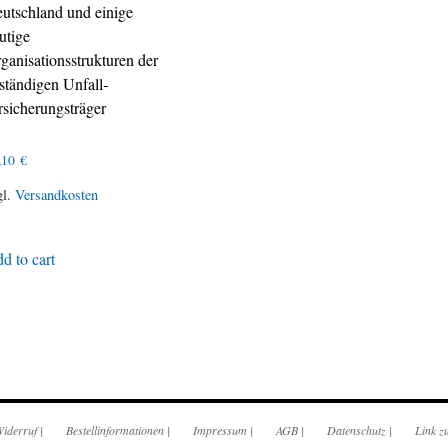
utschland und einige
utige
ganisationsstrukturen der
ständigen Unfall­
rsicherungsträger
,10
€
gl.
Versandkosten
d to cart
iderruf
|
Bestellinformationen
|
Impressum
|
AGB
|
Datenschutz
|
Link z