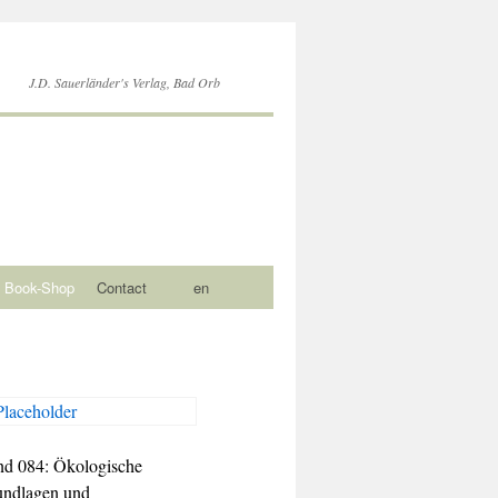
J.D. Sauerländer's Verlag, Bad Orb
Book-Shop
Contact
en
d 084: Ökologische
undlagen und