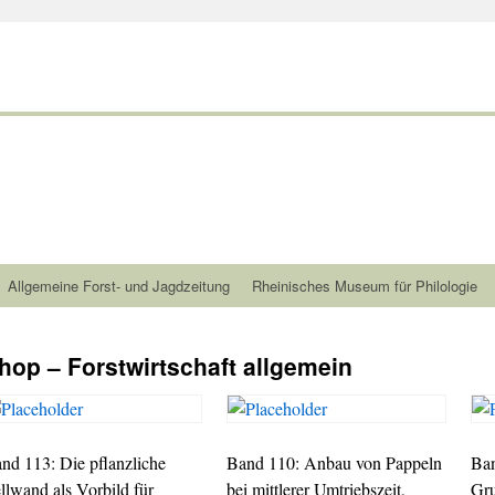
Allgemeine Forst- und Jagdzeitung
Rheinisches Museum für Philologie
hop – Forstwirtschaft allgemein
nd 113: Die pflanzliche
Band 110: Anbau von Pappeln
Ban
llwand als Vorbild für
bei mittlerer Umtriebszeit,
Gr