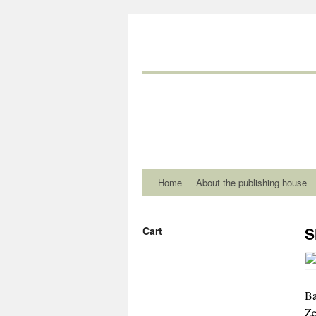
Home
About the publishing house
S
Cart
Ba
Ze