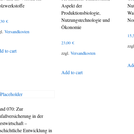
lzwerkstoffe
Aspekt der
Nut
Produktionsbiologie,
Wal
Nutzungstechnologie und
Nor
,30
€
Ökonomie
gl.
Versandkosten
15,
23,00
€
zzg
d to cart
zzgl.
Versandkosten
Add
Add to cart
nd 070: Zur
fallversicherung in der
rstwirtschaft –
schichtliche Entwicklung in