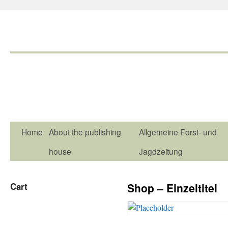
Home
About the publishing
Allgemeine Forst- und
house
Jagdzeitung
Cart
Shop – Einzeltitel