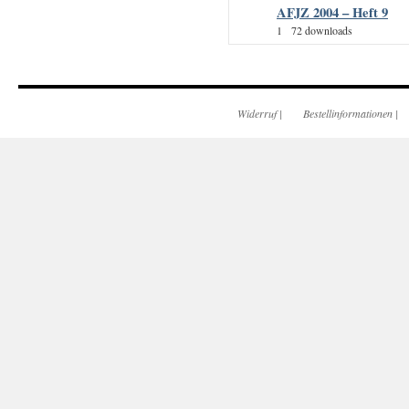
AFJZ 2004 – Heft 9
1
72 downloads
Widerruf
|
Bestellinformationen
|