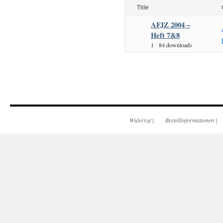
Title
AFJZ 2004 –
Heft 7&8
1
84 downloads
Widerruf
|
Bestellinformationen
|