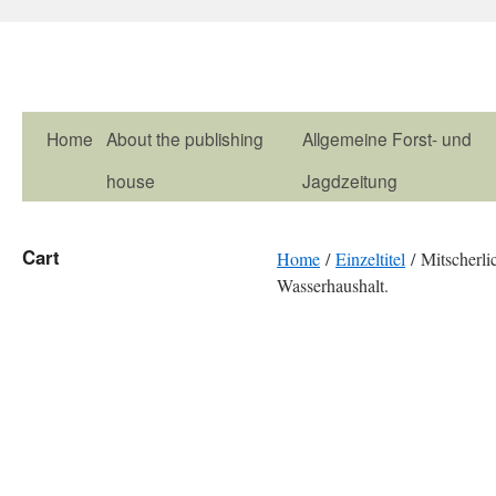
Home
About the publishing
Allgemeine Forst- und
house
Jagdzeitung
Cart
Home
/
Einzeltitel
/ Mitscherl
Wasserhaushalt.