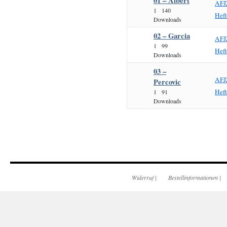
01 – Albert
AFJ
1
140
Hef
Downloads
02 – Garcia
AFJ
1
99
Hef
Downloads
03 –
AFJ
Percovic
Hef
1
91
Downloads
Widerruf
|
Bestellinformationen
|