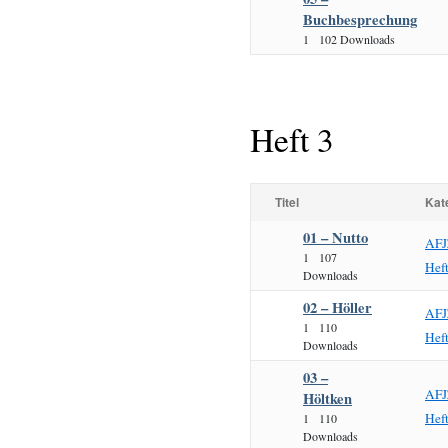
Buchbesprechung
1
102 Downloads
Heft 3
Titel
Kat
01 – Nutto
AFJ
1
107
Hef
Downloads
02 – Höller
AFJ
1
110
Hef
Downloads
03 –
AFJ
Höltken
Hef
1
110
Downloads