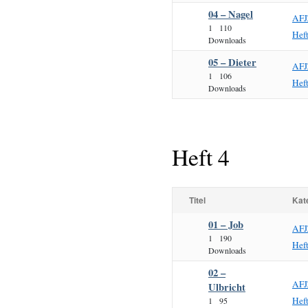
04 – Nagel
AFJ
1
110
Hef
Downloads
05 – Dieter
AFJ
1
106
Hef
Downloads
Heft 4
Titel
Kat
01 – Job
AFJ
1
190
Hef
Downloads
02 –
AFJ
Ulbricht
Hef
1
95