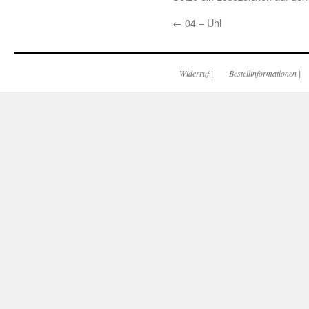
←
04 – Uhl
Widerruf
|
Bestellinformationen
|