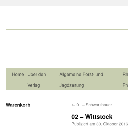
Home
Über den
Allgemeine Forst- und
Rh
Verlag
Jagdzeitung
Ph
Warenkorb
←
01 – Schwarzbauer
02 – Wittstock
Publiziert am
30. Oktober 2016