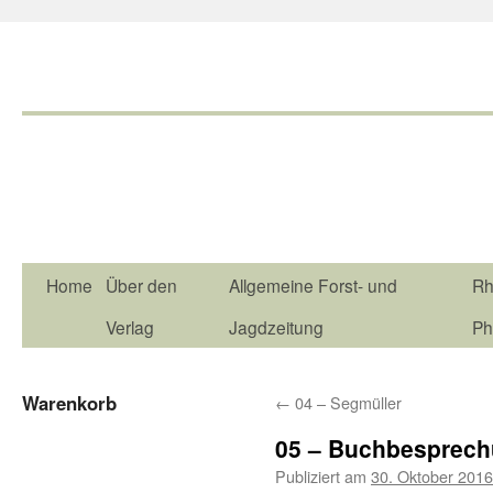
Home
Über den
Allgemeine Forst- und
Rh
Verlag
Jagdzeitung
Ph
Warenkorb
←
04 – Segmüller
05 – Buchbesprec
Publiziert am
30. Oktober 2016