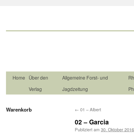
Home
Über den
Allgemeine Forst- und
Rh
Verlag
Jagdzeitung
Ph
Warenkorb
←
01 – Albert
02 – Garcia
Publiziert am
30. Oktober 2016