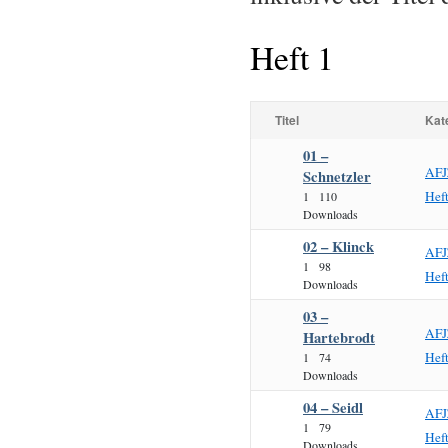
Heft 1
Titel
Kat
01 –
AFJ
Schnetzler
Hef
1
110
Downloads
02 – Klinck
AFJ
1
98
Hef
Downloads
03 –
AFJ
Hartebrodt
Hef
1
74
Downloads
04 – Seidl
AFJ
1
79
Hef
Downloads