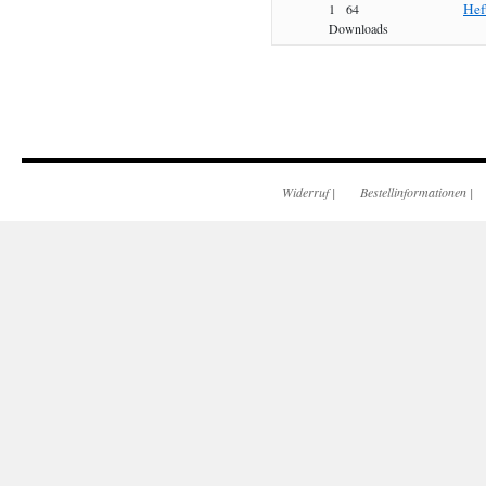
Hef
1
64
Downloads
Widerruf
|
Bestellinformationen
|