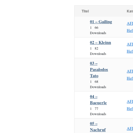
Titel
Kat
01 – Gailing
AF
1
66
Hef
Downloads
02 – Kleinn
AF
1
82
Hef
Downloads
03 –
Pasalodos
AF
Tato
Hef
1
68
Downloads
04 –
AF
Baeuerle
Hef
1
77
Downloads
05 –
AF
Nachruf