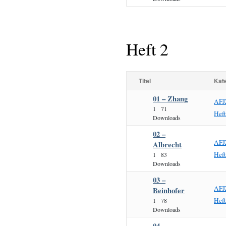
Heft 2
Titel
Kat
01 – Zhang
AFJ
1
71
Hef
Downloads
02 –
AFJ
Albrecht
Hef
1
83
Downloads
03 –
AFJ
Beinhofer
Hef
1
78
Downloads
04 –