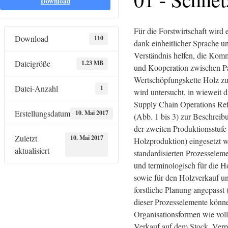
Download
Für die Forstwirtschaft wird 
Download
110
dank einheitlicher Sprache 
Verständnis helfen, die Kom
Dateigröße
1.23 MB
und Kooperation zwischen Pa
Wertschöpfungskette Holz zu
Datei-Anzahl
1
wird untersucht, in wieweit da
Supply Chain Operations Re
Erstellungsdatum
10. Mai 2017
(Abb. 1 bis 3) zur Beschreib
der zweiten Produktionsstufe
Zuletzt
10. Mai 2017
Holzproduktion) eingesetzt 
aktualisiert
standardisierten Prozesselem
und terminologisch für die H
sowie für den Holzverkauf un
forstliche Planung angepasst 
dieser Prozesselemente könne
Organisationsformen wie volli
Verkauf auf dem Stock, Verp