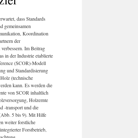
erwartet, dass Standards
und gemeinsamen
munikation, Koordination
rtnern der
 verbessern. Im Beitrag
s in der Industrie etablierte
ference (SCOR)-Modell
ung und Standardisierung
 Holz (technische
werden kann. Es werden die
ente von SCOR inhaltlich
olzversorgung, Holzernte
d -transport und die
(Abb. 5 bis 9). Mit Hilfe
n weiter forstliche
ntegrierter Forstbetrieb,
achtung,