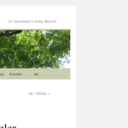
J.D. Sauerländer's Verlag, Bad Orb
op
Kontakt
de
02 – Klinck
→
zler