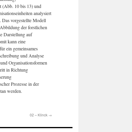
t (Abb. 10 bis 13) und
isationseinheiten analysiert
. Das vorgestellte Modell
 Abbildung der forstlichen
te Darstellung auf
omit kann eine
für ein gemeinsames
eschreibung und Analyse
n und Organisationsformen
ritt in Richtung
serung
ischer Prozesse in der
tan werden.
02 – Klinck
→