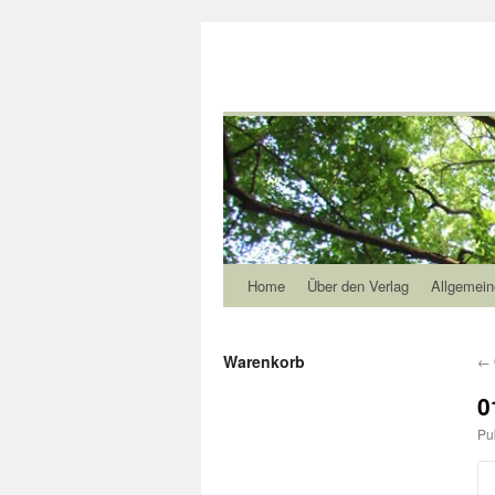
Home
Über den Verlag
Allgemein
Warenkorb
←
0
Pu