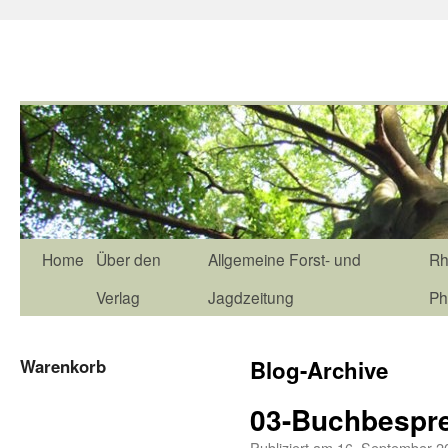
Home
Über den
Allgemeine Forst- und
Rh
Verlag
Jagdzeitung
Ph
Warenkorb
Blog-Archive
03-Buchbespr
Publiziert am
16. September 2