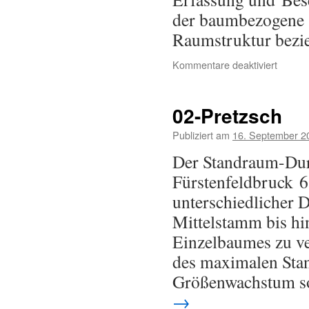
der baumbezogene A
Raumstruktur bezi
Kommentare deaktiviert
02-Pretzsch
Publiziert am
16. September 2
Der Standraum-Durc
Fürstenfeldbruck 61
unterschiedlicher 
Mittelstamm bis hin
Einzelbaumes zu v
des maximalen Stan
Größenwachstum so 
→