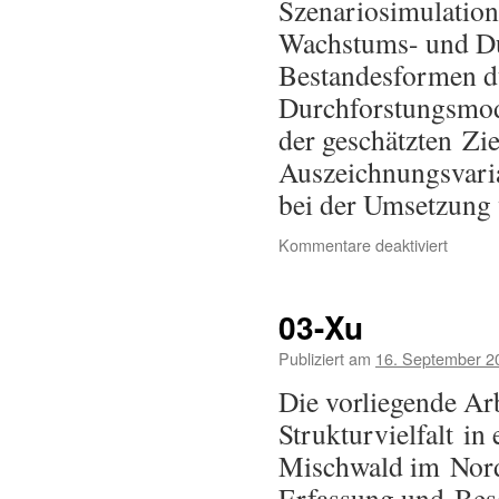
Szenariosimulation
Wachstums- und Dur
Bestandesformen du
Durchforstungsmodel
der geschätzten Zi
Auszeichnungsvaria
bei der Umsetzun
Kommentare deaktiviert
03-Xu
Publiziert am
16. September 2
Die vorliegende Arb
Strukturvielfalt in
Mischwald im Nordo
Erfassung und Besc