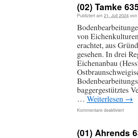
(02) Tamke 63
Publiziert am
21. Juli 2024
von
Bodenbearbeitunge
von Eichenkulturen
erachtet, aus Grün
gesehen. In drei R
Eichenanbau (Hess
Ostbraunschweigisc
Bodenbearbeitungsv
baggergestütztes Ve
…
Weiterlesen
→
Kommentare deaktiviert
(01) Ahrends 