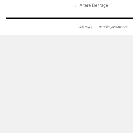
←
Ältere Beiträge
Widerruf
|
Bestellinformationen
|