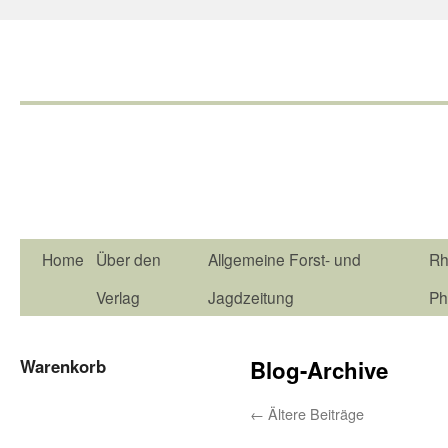
Home
Über den
Allgemeine Forst- und
Rh
Verlag
Jagdzeitung
Ph
Warenkorb
Blog-Archive
←
Ältere Beiträge