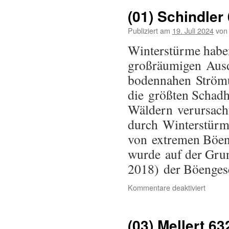
(01) Schindler
Publiziert am
19. Juli 2024
von
Winterstürme habe
großräumigen Ausd
bodennahen Strömu
die größten Schad
Wäldern verursach
durch Winterstürme
von extremen Böen
wurde auf der Gru
2018) der Böenge
Kommentare deaktiviert
(03) Mellert 63