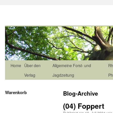
Home
Über den
Allgemeine Forst- und
Rh
Verlag
Jagdzeitung
Ph
Warenkorb
Blog-Archive
(04) Foppert
Publiziert am
19. Juli 2024
von