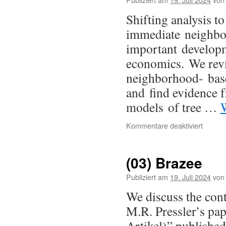
Shifting analysis to
immediate neighbo
important developme
economics. We revi
neighborhood- base
and find evidence 
models of tree …
Kommentare deaktiviert
(03) Brazee
Publiziert am
19. Juli 2024
von
We discuss the cont
M.R. Pressler’s pa
Artikel)” publishe