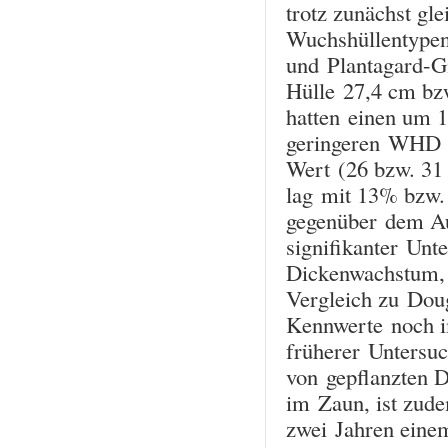
trotz zunächst gl
Wuchshüllentypen
und Plantagard-Gi
Hülle 27,4 cm bzw
hatten einen um 
geringeren WHD (
Wert (26 bzw. 31 
lag mit 13% bzw.
gegenüber dem Au
signifikanter Unt
Dickenwachstum, b
Vergleich zu Doug
Kennwerte noch i
früherer Untersu
von gepflanzten D
im Zaun, ist zude
zwei Jahren eine