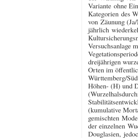
Variante ohne Ein
Kategorien des Wa
von Zäunung (Ja/N
jährlich wiederke
Kultursicherungs
Versuchsanlage m
Vegetationsperio
dreijährigen wurz
Orten im öffentl
Württemberg/Südw
Höhen- (H) und 
(Wurzelhalsdurc
Stabilitätsentwi
(kumulative Morta
gemischten Model
der einzelnen Wu
Douglasien, jedo