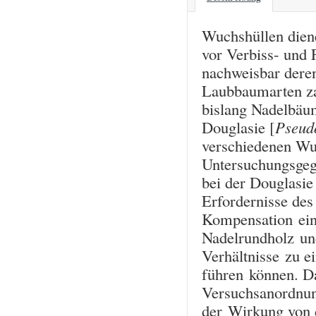
Wuchshüllen dien
vor Verbiss- und 
nachweisbar der
Laubbaumarten za
bislang Nadelbäu
Douglasie [
Pseud
verschiedenen Wu
Untersuchungsgege
bei der Douglasie
Erfordernisse de
Kompensation ein
Nadelrundholz un
Verhältnisse zu 
führen können. Da
Versuchsanordnun
der Wirkung von 