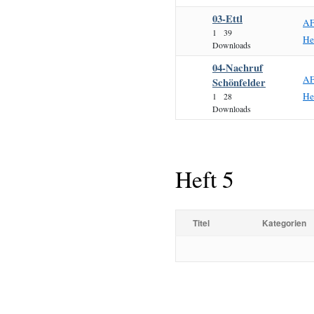
03-Ettl
AF
1
39
He
Downloads
04-Nachruf
AF
Schönfelder
He
1
28
Downloads
Heft 5
Titel
Kategorien