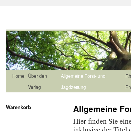
Home
Über den
Allgemeine Forst- und
Rh
Verlag
Jagdzeitung
Ph
Allgemeine Fo
Warenkorb
Hier finden Sie ein
inklusive der Tite