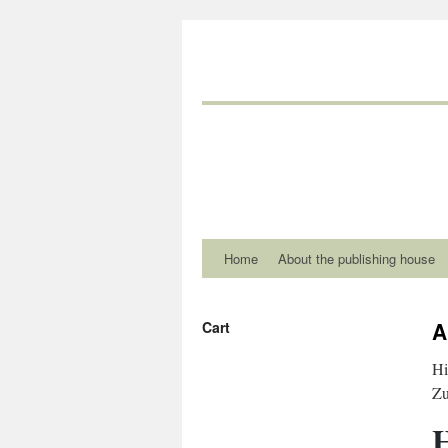
Home
About the publishing house
A
Cart
Hi
Zu
H