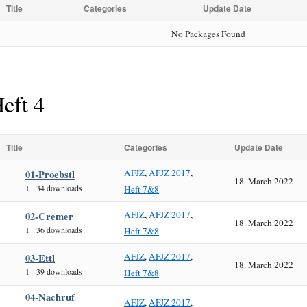
Title
Categories
Update Date
No Packages Found
eft 4
Title
Categories
Update Date
AFJZ
,
AFJZ 2017
,
01-Proebstl
18. March 2022
1
34 downloads
Heft 7&8
AFJZ
,
AFJZ 2017
,
02-Cremer
18. March 2022
1
36 downloads
Heft 7&8
AFJZ
,
AFJZ 2017
,
03-Ettl
18. March 2022
1
39 downloads
Heft 7&8
04-Nachruf
AFJZ
,
AFJZ 2017
,