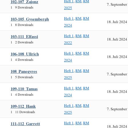
Heft 1
,
RM
,
RM
102-107_Zajonz
7. September
1
9 Downloads
2025
Heft 1
,
RM
,
RM
103-105_Gysembergh
18. Juli 2024
1
8 Downloads
2024
Heft 1
,
RM
,
RM
103-111_Elfassi
18. Juli 2024
1
2 Downloads
2022
Heft 1
,
RM
,
RM
106-108_Ullrich
18. Juli 2024
1
4 Downloads
2024
Heft 1
,
RM
,
RM
108_Panegyres
7. September
1
5 Downloads
2025
Heft 1
,
RM
,
RM
109-110_Tamas
18. Juli 2024
1
4 Downloads
2024
Heft 1
,
RM
,
RM
109-112_Hank
7. September
1
11 Downloads
2025
Heft 1
,
RM
,
RM
111-112_Garrett
18. Juli 2024