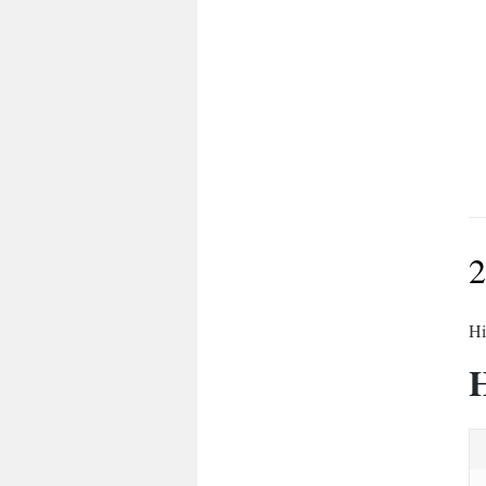
2
Hi
H