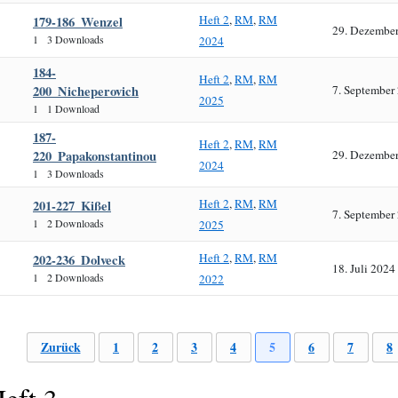
Heft 2
,
RM
,
RM
179-186_Wenzel
29. Dezembe
1
3 Downloads
2024
184-
Heft 2
,
RM
,
RM
200_Nicheperovich
7. September
2025
1
1 Download
187-
Heft 2
,
RM
,
RM
220_Papakonstantinou
29. Dezembe
2024
1
3 Downloads
Heft 2
,
RM
,
RM
201-227_Kißel
7. September
1
2 Downloads
2025
Heft 2
,
RM
,
RM
202-236_Dolveck
18. Juli 2024
1
2 Downloads
2022
Zurück
1
2
3
4
5
6
7
8