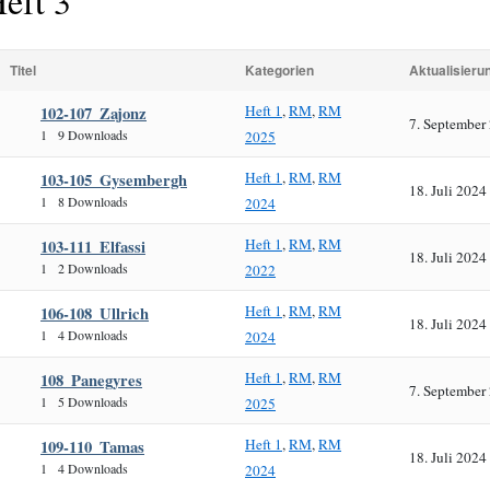
eft 3
Titel
Kategorien
Aktualisier
Heft 1
,
RM
,
RM
102-107_Zajonz
7. September
1
9 Downloads
2025
Heft 1
,
RM
,
RM
103-105_Gysembergh
18. Juli 2024
1
8 Downloads
2024
Heft 1
,
RM
,
RM
103-111_Elfassi
18. Juli 2024
1
2 Downloads
2022
Heft 1
,
RM
,
RM
106-108_Ullrich
18. Juli 2024
1
4 Downloads
2024
Heft 1
,
RM
,
RM
108_Panegyres
7. September
1
5 Downloads
2025
Heft 1
,
RM
,
RM
109-110_Tamas
18. Juli 2024
1
4 Downloads
2024