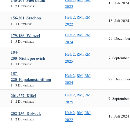
146-207_Suerbaum
18. Juli 2024
1
2 Downloads
2023
Heft 2
,
RM
,
RM
156-201_Stachon
18. Juli 2024
1
1 Download
2022
Heft 2
,
RM
,
RM
179-186_Wenzel
29. Dezembe
1
3 Downloads
2024
184-
Heft 2
,
RM
,
RM
200_Nicheperovich
7. September
2025
1
1 Download
187-
Heft 2
,
RM
,
RM
220_Papakonstantinou
29. Dezembe
2024
1
3 Downloads
Heft 2
,
RM
,
RM
201-227_Kißel
7. September
1
2 Downloads
2025
Heft 2
,
RM
,
RM
202-236_Dolveck
18. Juli 2024
1
2 Downloads
2022