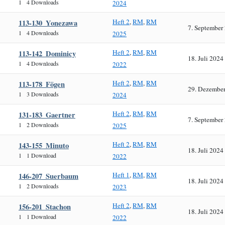
1
4 Downloads
2024
Heft 2
,
RM
,
RM
113-130_Yonezawa
7. September
1
4 Downloads
2025
Heft 2
,
RM
,
RM
113-142_Dominicy
18. Juli 2024
1
4 Downloads
2022
Heft 2
,
RM
,
RM
113-178_Fögen
29. Dezembe
1
3 Downloads
2024
Heft 2
,
RM
,
RM
131-183_Gaertner
7. September
1
2 Downloads
2025
Heft 2
,
RM
,
RM
143-155_Minuto
18. Juli 2024
1
1 Download
2022
Heft 1
,
RM
,
RM
146-207_Suerbaum
18. Juli 2024
1
2 Downloads
2023
Heft 2
,
RM
,
RM
156-201_Stachon
18. Juli 2024
1
1 Download
2022