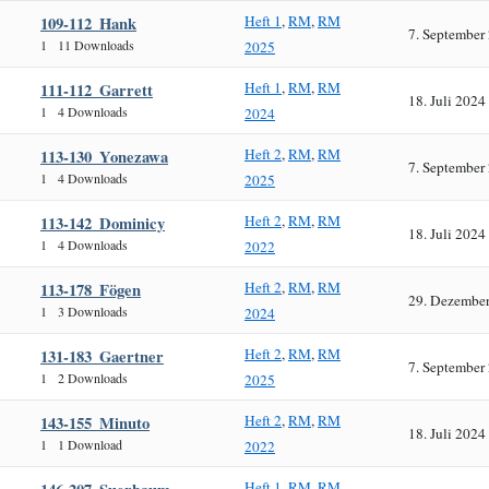
Heft 1
,
RM
,
RM
109-112_Hank
7. September
1
11 Downloads
2025
Heft 1
,
RM
,
RM
111-112_Garrett
18. Juli 2024
1
4 Downloads
2024
Heft 2
,
RM
,
RM
113-130_Yonezawa
7. September
1
4 Downloads
2025
Heft 2
,
RM
,
RM
113-142_Dominicy
18. Juli 2024
1
4 Downloads
2022
Heft 2
,
RM
,
RM
113-178_Fögen
29. Dezembe
1
3 Downloads
2024
Heft 2
,
RM
,
RM
131-183_Gaertner
7. September
1
2 Downloads
2025
Heft 2
,
RM
,
RM
143-155_Minuto
18. Juli 2024
1
1 Download
2022
Heft 1
,
RM
,
RM