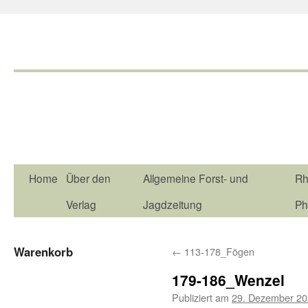
Home
Über den
Allgemeine Forst- und
Rh
Verlag
Jagdzeitung
Ph
Warenkorb
←
113-178_Fögen
179-186_Wenzel
Publiziert am
29. Dezember 2