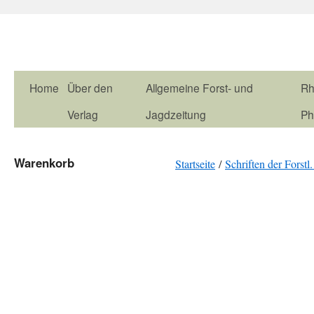
Home
Über den
Allgemeine Forst- und
Rh
Verlag
Jagdzeitung
Ph
Warenkorb
Startseite
/
Schriften der Forstl