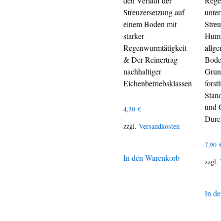
den Verlauf der
Rege
Streuzersetzung auf
unte
einem Boden mit
Streu
starker
Humu
Regenwurmtätigkeit
allg
& Der Reinertrag
Bode
nachhaltiger
Grun
Eichenbetriebsklassen
forst
Stand
und 
4,30
€
Durc
zzgl.
Versandkosten
7,90
In den Warenkorb
zzgl.
In d