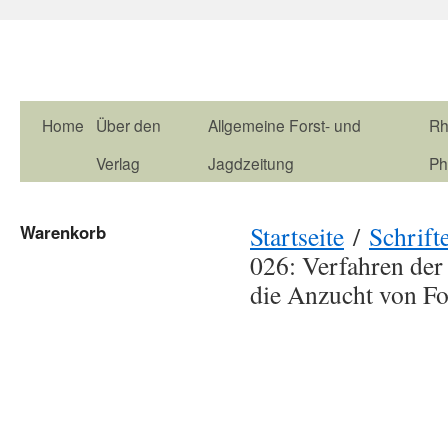
Home
Über den
Allgemeine Forst- und
Rh
Verlag
Jagdzeitung
Ph
Startseite
/
Schrift
Warenkorb
026: Verfahren de
die Anzucht von Fo