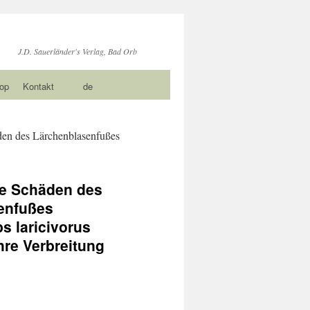
J.D. Sauerländer's Verlag, Bad Orb
op
Kontakt
de
en des Lärchenblasenfußes
ie Schäden des
enfußes
s laricivorus
hre Verbreitung