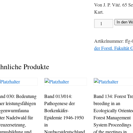
Von J. P. Vité. 65 S
Kart.
In den W
Artikelnummer:
ffg-
der Forstl. Fakultät 
hnliche Produkte
nd 030: Bedeutung
Band 013/014:
Band 134: Forest Tr
ner leistungsfähigen
Pathogenese der
breeding in an
egenwurmfauna
Borkenkäfer-
Ecologically Oriente
ter Nadelwald für
Epidemie 1946-1950
Forest Management
reuzersetzung,
in
System Proceedings
musbildung und
Nordwestdeutschland
of the meetings in