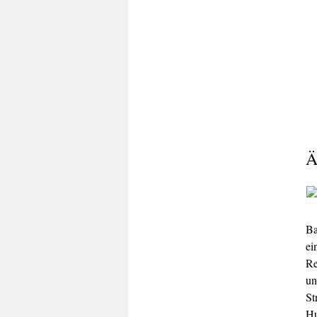
Ä
Ba
ei
R
un
St
Hu