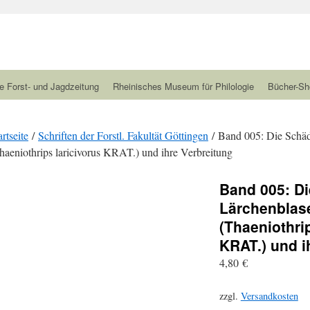
e Forst- und Jagdzeitung
Rheinisches Museum für Philologie
Bücher-Sh
artseite
/
Schriften der Forstl. Fakultät Göttingen
/ Band 005: Die Schäd
haeniothrips laricivorus KRAT.) und ihre Verbreitung
Band 005: D
Lärchenblas
(Thaeniothrip
KRAT.) und i
4,80
€
zzgl.
Versandkosten