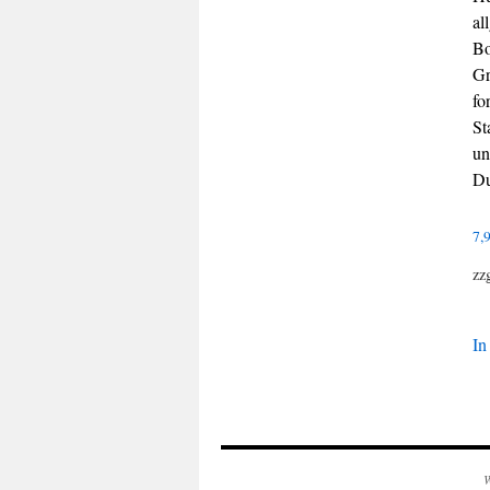
al
Bo
Gr
fo
St
un
Du
7,
zz
In
W