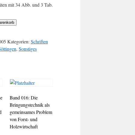
eiten mit 34 Abb. und 3 Tab.
arenkorb
005
Kategorien:
Schriften
Göttingen
,
Sonstiges
ee
Band 016: Die
Bringungstechnik als
d
gemeinsames Problem
von Forst- und
Holzwirtschaft