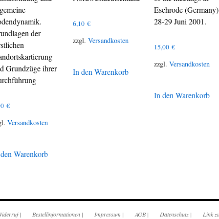
lgemeine
Eschrode (Germany)
dendynamik.
28-29 Juni 2001.
6,10
€
undlagen der
zzgl.
Versandkosten
rstlichen
15,00
€
andortskartierung
zzgl.
Versandkosten
d Grundzüge ihrer
In den Warenkorb
rchführung
In den Warenkorb
90
€
gl.
Versandkosten
 den Warenkorb
iderruf
|
Bestellinformationen
|
Impressum
|
AGB
|
Datenschutz
|
Link z