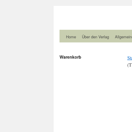
Home
Über den Verlag
Allgemein
Warenkorb
St
(T