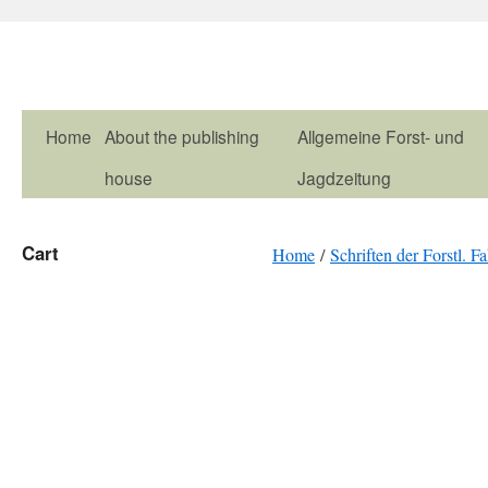
Home
About the publishing
Allgemeine Forst- und
house
Jagdzeitung
Cart
Home
/
Schriften der Forstl. F